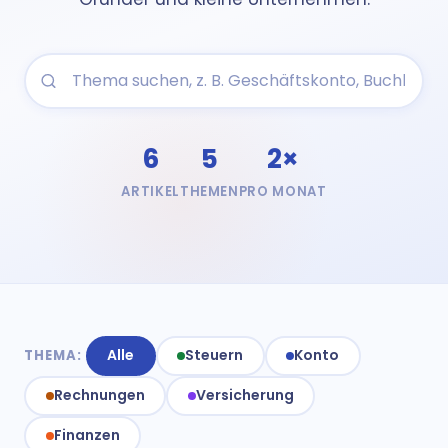
6
5
2×
ARTIKEL
THEMEN
PRO MONAT
Alle
Steuern
Konto
THEMA:
Rechnungen
Versicherung
Finanzen