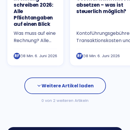
schreiben 2026:
absetzen – was ist
Alle
steuerlich möglich?
Pflichtangaben
auf einen Blick
Was muss auf eine
Kontoführungsgebühre
Rechnung? Alle
Transaktionskosten un
Pflichtangaben,
Kreditkartengebühren
häufige Fehler und
können als
RF
8 Min.
·
6. Juni 2026
RF
8 Min.
·
6. Juni 2026
eine Schritt-für-
Betriebsausgaben
Schritt-Anleitung
abgesetzt werden. So
für Gründer,
geht es richtig.
Freelancer und
Weitere Artikel laden
Selbstständige.
0 von 2 weiteren Artikeln