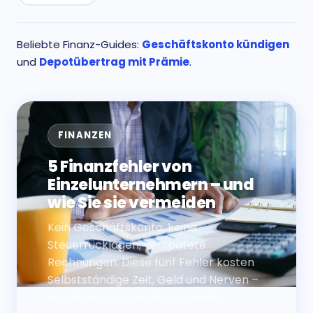
Beliebte Finanz-Guides:
Geschäftskonto kündigen
und
Depotübertrag mit Prämie
.
FINANZEN
5 Finanzfehler von
Einzelunternehmern – und
wie Sie sie vermeiden
Kein Geschäftskonto, keine
Steuerrücklagen, verspätete
Rechnungen: Diese fünf Fehler kosten
Selbstständige Zeit, Geld und Nerven –
und lassen sich leicht vermeiden.