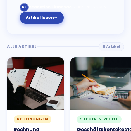
RF
Redaktion Firmendo
·
6. Juni 2026
·
6 Min.
Artikel lesen
ALLE ARTIKEL
6 Artikel
RECHNUNGEN
STEUER & RECHT
Rechnung
Geschäftskontokost