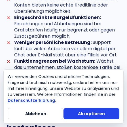
Konten bieten keine echte Kreditlinie oder
Überziehungsmöglichkeit.
Eingeschränkte Bargeldfunktionen:
Einzahlungen und Abhebungen sind bei
Gratistarifen häufig nur begrenzt oder gegen
Zusatzgebühren möglich.
Weniger persönliche Betreuung:
Support
läuft bei vielen Anbietern vor allem digital per
Chat oder E-Mail statt über eine Filiale vor Ort.
Funktionsgrenzen bei Wachstum:
Wächst
das Unternehmen, stoßen kostenlose Tarife bei
Karten, Buchungen und Workflows schnell an
Wir verwenden Cookies und ähnliche Technologien.
ihre Grenzen.
Einige sind technisch notwendig, andere helfen uns nur
mit Ihrer Einwilligung, unsere Website zu analysieren und
zu verbessern. Weitere Informationen finden Sie in der
Datenschutzerklärung
.
UNSER FAZIT
Ablehnen
Akzeptieren
Fazit: Wann sich ein