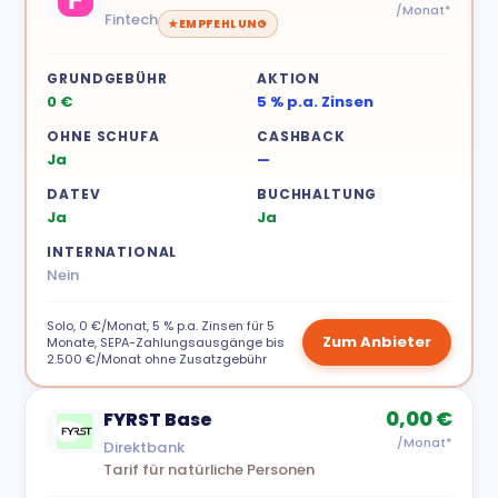
/Monat*
Fintech
EMPFEHLUNG
GRUNDGEBÜHR
AKTION
0 €
5 % p.a. Zinsen
OHNE SCHUFA
CASHBACK
Ja
—
DATEV
BUCHHALTUNG
Ja
Ja
INTERNATIONAL
Nein
Solo, 0 €/Monat, 5 % p.a. Zinsen für 5
Zum Anbieter
Monate, SEPA-Zahlungsausgänge bis
2.500 €/Monat ohne Zusatzgebühr
0,00 €
FYRST Base
/Monat*
Direktbank
Tarif für natürliche Personen