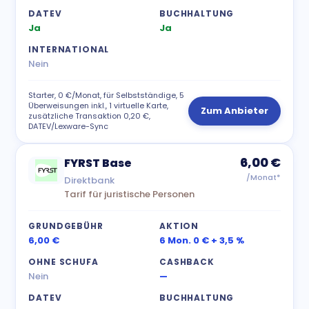
DATEV
BUCHHALTUNG
Ja
Ja
INTERNATIONAL
Nein
Starter, 0 €/Monat, für Selbstständige, 5
Überweisungen inkl., 1 virtuelle Karte,
Zum Anbieter
zusätzliche Transaktion 0,20 €,
DATEV/Lexware-Sync
6,00 €
FYRST Base
/Monat*
Direktbank
Tarif für juristische Personen
GRUNDGEBÜHR
AKTION
6,00 €
6 Mon. 0 € + 3,5 %
OHNE SCHUFA
CASHBACK
Nein
—
DATEV
BUCHHALTUNG